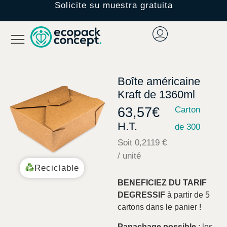
Solicite su muestra gratuita
Boîte américaine
Kraft de 1360ml
63,57
€
Carton
H.T.
de 300
Soit 0,2119 €
/ unité
Reciclable
BENEFICIEZ DU TARIF
DEGRESSIF
à partir de 5
cartons dans le panier !
Panachage possible
: les