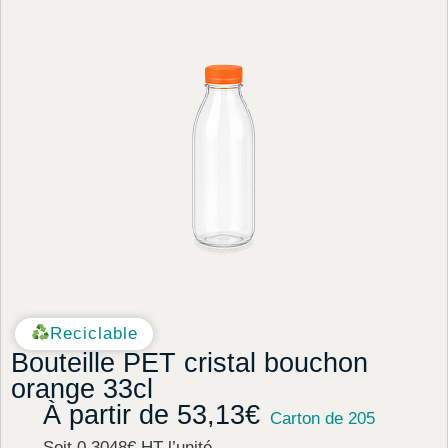
Reciclable
Bouteille PET cristal bouchon
orange 33cl
À partir de
53,13
€
Carton de 205
Soit 0.3048€ HT l’unité