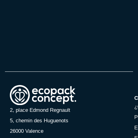
C
¿
2, place Edmond Regnault
P
5, chemin des Huguenots
E
26000 Valence