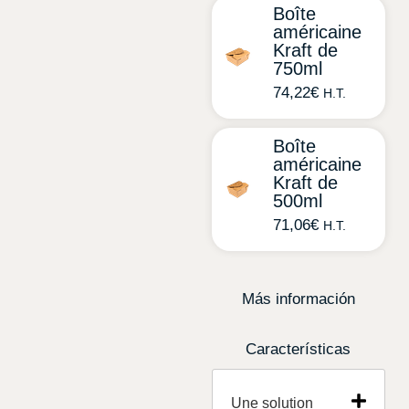
Boîte
américaine
Kraft de
750ml
74,22
€
H.T.
Boîte
américaine
Kraft de
500ml
71,06
€
H.T.
Más información
Características
Une solution