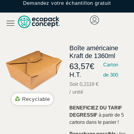
Demandez votre échantillon gratuit
Boîte américaine
Kraft de 1360ml
63,57
€
Carton
H.T.
de 300
Soit 0,2119 €
/ unité
Recyclable
BENEFICIEZ DU TARIF
DEGRESSIF
à partir de 5
cartons dans le panier !
Panachage possible
: les