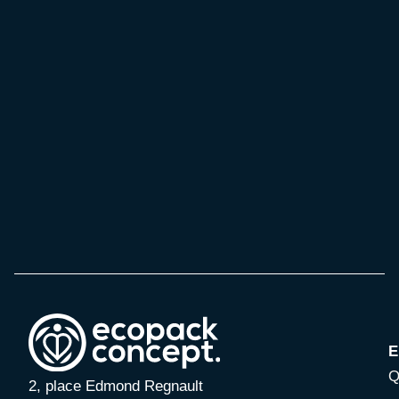
E
Q
2, place Edmond Regnault