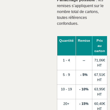
remises s’appliquent sur le
nombre total de cartons,
toutes références
confondues.
Quantité
Remise
Prix
au
carton
1 - 4
-
71,06
€
5 - 9
5%
67,51
€
10 - 19
10%
63,95
€
20+
15%
60,40
€