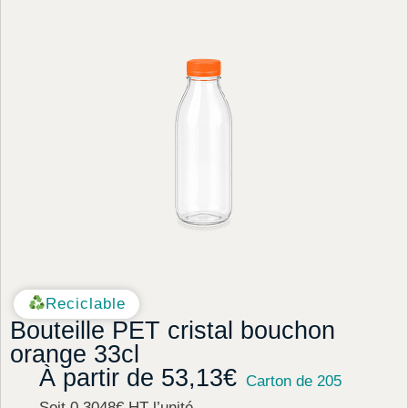
Reciclable
Bouteille PET cristal bouchon
orange 33cl
À partir de
53,13
€
Carton de 205
Soit 0.3048€ HT l’unité