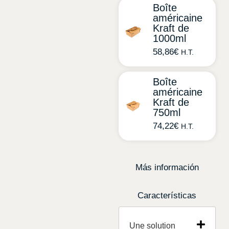
Boîte
américaine
Kraft de
1000ml
58,86
€
H.T.
Boîte
américaine
Kraft de
750ml
74,22
€
H.T.
Más información
Características
Une solution