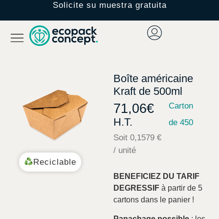
Solicite su muestra gratuita
Boîte américaine
Kraft de 500ml
71,06
€
Carton
H.T.
de 450
Soit 0,1579 €
/ unité
Reciclable
BENEFICIEZ DU TARIF
DEGRESSIF
à partir de 5
cartons dans le panier !
Panachage possible
: les