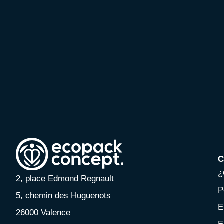
C
¿
2, place Edmond Regnault
P
5, chemin des Huguenots
E
26000 Valence