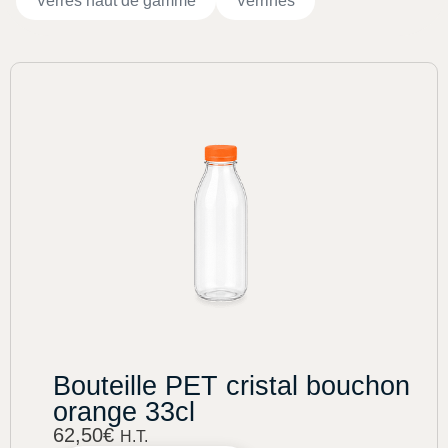
Verres haut de gamme
Verrines
Bouteille PET cristal bouchon
orange 33cl
62,50
€
H.T.