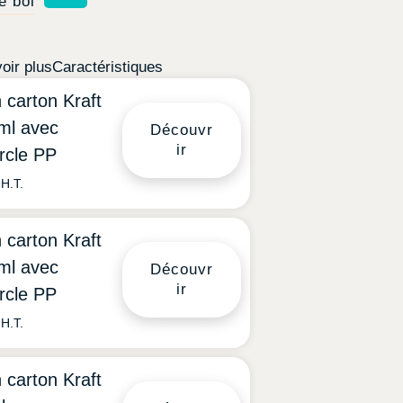
e bol
oir plus
Caractéristiques
 carton Kraft
ml avec
Découvr
ir
rcle PP
H.T.
 carton Kraft
ml avec
Découvr
ir
rcle PP
H.T.
 carton Kraft