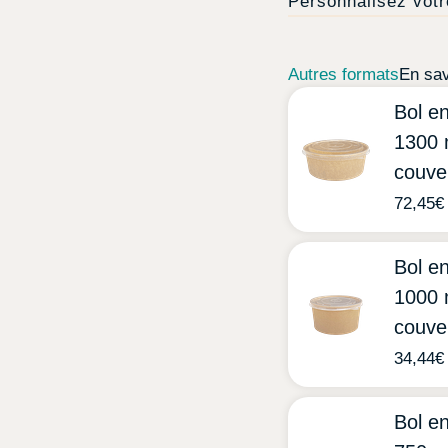
Personnalisez votr
Autres formats
En sav
Bol en
1300 
couve
72,45
€
Bol en
1000 
couve
34,44
€
Bol en