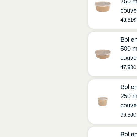
750 m
couve
48,51
€
Bol en
500 m
couve
47,88
€
Bol en
250 m
couve
96,60
€
Bol en