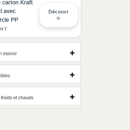
 carton Kraft
l avec
Découvr
ir
rcle PP
H.T.
n moins!
ibles
 froids et chauds