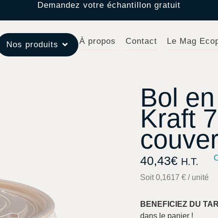
Demandez votre échantillon gratuit
À propos
Contact
Le Mag Eco
Nos produits
Bol en
Kraft 
couver
C
40,43
€
H.T.
Soit 0,1617 € / unité
BENEFICIEZ DU TA
dans le panier !