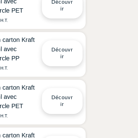
l avec
Découvr
ir
rcle PET
H.T.
 carton Kraft
l avec
Découvr
ir
rcle PP
H.T.
 carton Kraft
l avec
Découvr
ir
rcle PET
H.T.
 carton Kraft