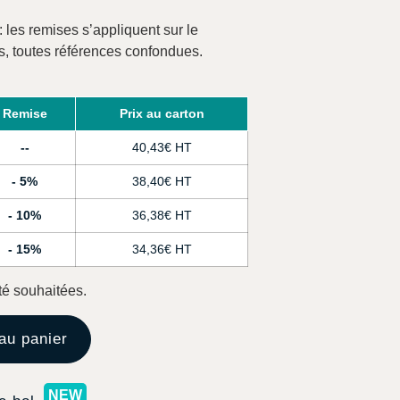
: les remises s’appliquent sur le
s, toutes références confondues.
Remise
Prix au carton
-
40,43
€
5%
38,40
€
10%
36,38
€
15%
34,36
€
té souhaitées.
au panier