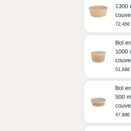
1300 
couve
72,45
€
Bol en
1000 
couve
51,66
€
Bol en
500 m
couve
47,88
€