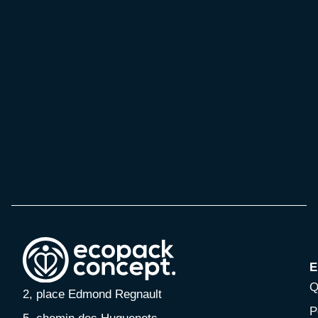
E
Q
2, place Edmond Regnault
P