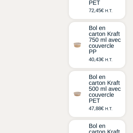
PET
72,45
€
H.T.
Bol en
carton Kraft
750 ml avec
couvercle
PP
40,43
€
H.T.
Bol en
carton Kraft
500 ml avec
couvercle
PET
47,88
€
H.T.
Bol en
carton Kraft