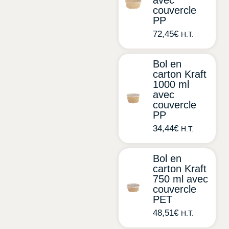
avec
couvercle
PP
72,45
€
H.T.
Bol en
carton Kraft
1000 ml
avec
couvercle
PP
34,44
€
H.T.
Bol en
carton Kraft
750 ml avec
couvercle
PET
48,51
€
H.T.