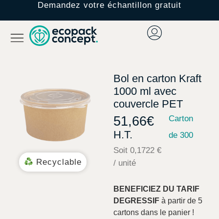
Demandez votre échantillon gratuit
Bol en carton Kraft
1000 ml avec
couvercle PET
51,66
€
Carton
H.T.
de 300
Soit 0,1722 €
Recyclable
/ unité
BENEFICIEZ DU TARIF
DEGRESSIF
à partir de 5
cartons dans le panier !