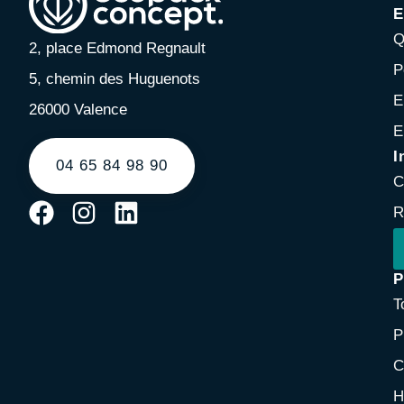
E
Q
2, place Edmond Regnault
P
5, chemin des Huguenots
E
26000 Valence
E
I
04 65 84 98 90
C
R
P
T
P
C
H