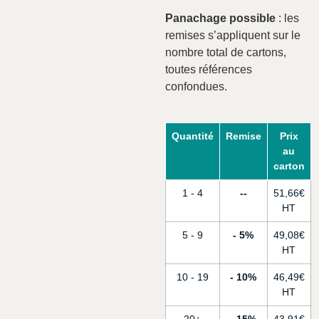
Panachage possible
: les
remises s’appliquent sur le
nombre total de cartons,
toutes références
confondues.
Quantité
Remise
Prix
au
carton
1 - 4
-
51,66
€
5 - 9
5%
49,08
€
10 - 19
10%
46,49
€