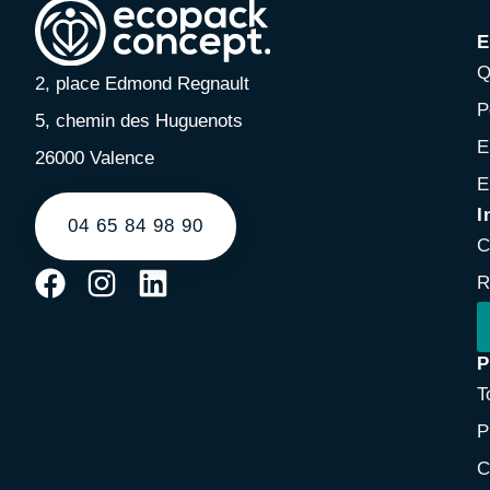
E
Q
2, place Edmond Regnault
P
5, chemin des Huguenots
E
26000 Valence
E
I
04 65 84 98 90
C
R
P
T
P
C