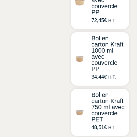
avec
couvercle
PP
72,45
€
H.T.
Bol en
carton Kraft
1000 ml
avec
couvercle
PP
34,44
€
H.T.
Bol en
carton Kraft
750 ml avec
couvercle
PET
48,51
€
H.T.