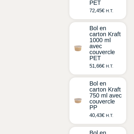
PET
72,45
€
H.T.
Bol en
carton Kraft
1000 ml
avec
couvercle
PET
51,66
€
H.T.
Bol en
carton Kraft
750 ml avec
couvercle
PP
40,43
€
H.T.
Bol en