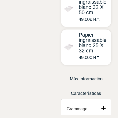
ingraissable
blanc 32 X
50 cm
49,00
€
H.T.
Papier
ingraissable
blanc 25 X
32 cm
49,00
€
H.T.
Más información
Características
Grammage