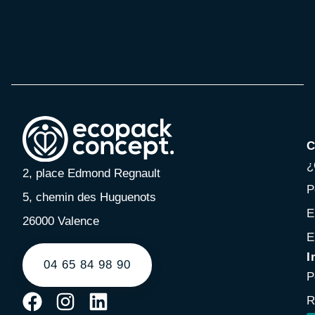
C
¿
2, place Edmond Regnault
P
5, chemin des Huguenots
E
26000 Valence
E
I
04 65 84 98 90
P
R