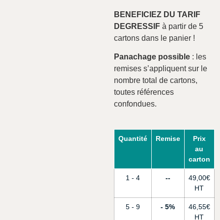
BENEFICIEZ DU TARIF
DEGRESSIF
à partir de 5
cartons dans le panier !
Panachage possible
: les
remises s’appliquent sur le
nombre total de cartons,
toutes références
confondues.
Quantité
Remise
Prix
au
carton
1 - 4
-
49,00
€
5 - 9
5%
46,55
€