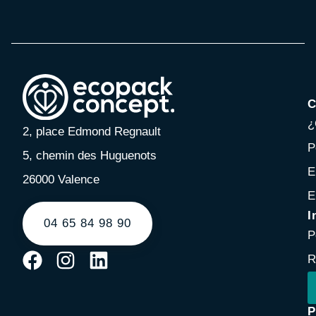
C
¿
2, place Edmond Regnault
P
5, chemin des Huguenots
E
26000 Valence
E
I
04 65 84 98 90
P
R
P