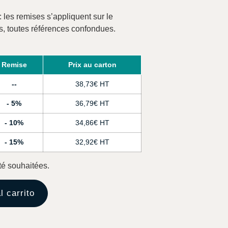
: les remises s’appliquent sur le
s, toutes références confondues.
Remise
Prix au carton
-
38,73
€
5%
36,79
€
10%
34,86
€
15%
32,92
€
té souhaitées.
l carrito