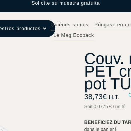
Solicite su muestra gratuita
Quiénes somos
Póngase en co
estros productos
Le Mag Ecopack
Couv. 
PET cr
pot T
C
38,73
€
H.T.
Soit 0,0775 € / unité
BENEFICIEZ DU TA
dans le panier !