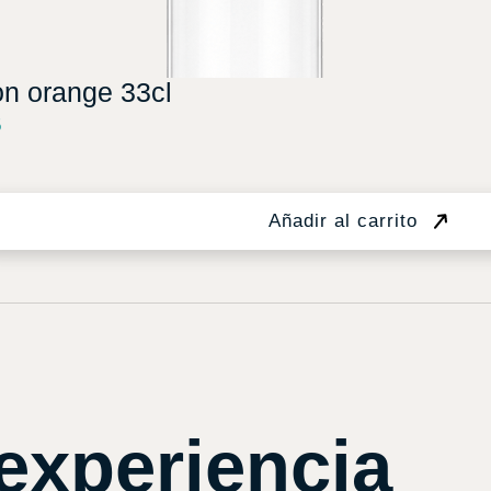
on orange 33cl
5
Añadir al carrito
experiencia