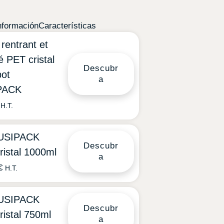
nformación
Características
rentrant et
 PET cristal
Descubr
pot
a
PACK
H.T.
TUSIPACK
Descubr
ristal 1000ml
a
€
H.T.
TUSIPACK
Descubr
ristal 750ml
a