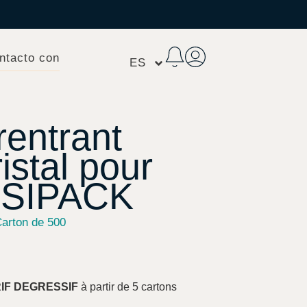
ntacto con
ES
rentrant
istal pour
USIPACK
arton de 500
RIF DEGRESSIF
à partir de 5 cartons