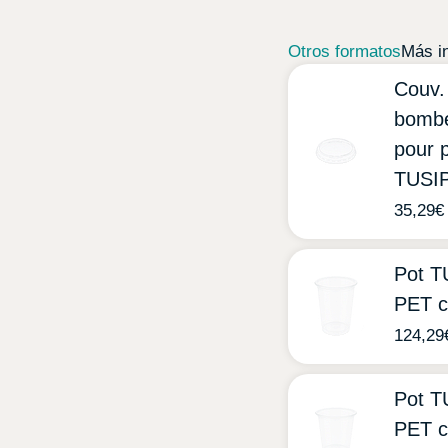
Otros formatos
Más i
Couv. 
bombé
pour 
TUSI
35,29
€
Pot 
PET c
124,29
Pot 
PET c