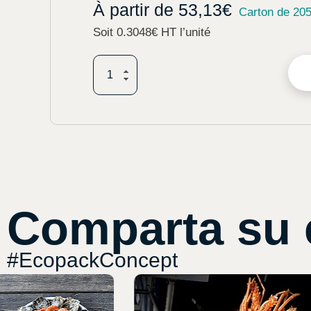
À partir de
53,13
€
Carton de 20
Soit 0.3048€ HT l’unité
Comparta su 
#EcopackConcept