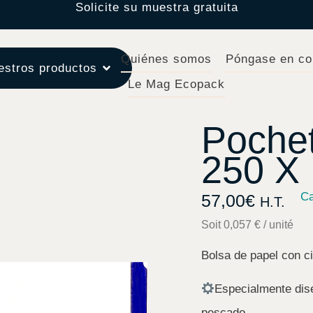
Solicite su muestra gratuita
Quiénes somos
Póngase en co
estros productos
Le Mag Ecopack
Pochet
250 X
Ca
57,00
€
H.T.
Soit 0,057 € / unité
Bolsa de papel con c
Especialmente dis
pescado