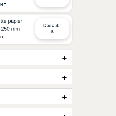
H.T.
tte papier
Descubr
X 250 mm
a
H.T.