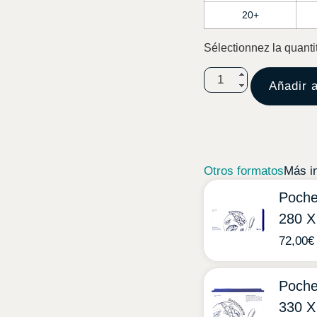
20+
Sélectionnez la quanti
Añadir a
Otros formatos
Más i
Poche
280 
72,00
€
Poche
330 