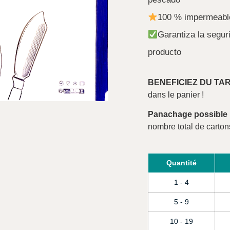
100 % impermeabl
Garantiza la segur
producto
BENEFICIEZ DU TA
dans le panier !
Panachage possible
nombre total de carton
Quantité
1 - 4
5 - 9
10 - 19