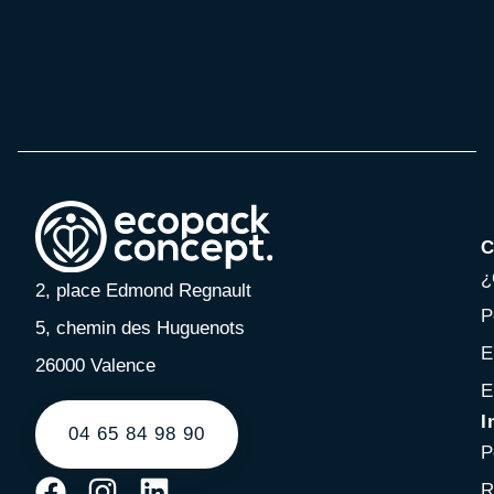
C
¿
2, place Edmond Regnault
P
5, chemin des Huguenots
E
26000 Valence
E
I
04 65 84 98 90
P
R