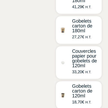
180ml
41,29
€
H.T.
Gobelets
carton de
180ml
27,27
€
H.T.
Couvercles
papier pour
gobelets de
120ml
33,20
€
H.T.
Gobelets
carton de
120ml
18,70
€
H.T.