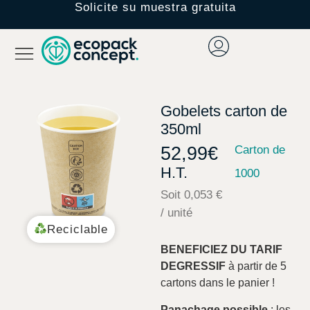
Solicite su muestra gratuita
Gobelets carton de
350ml
52,99
€
Carton de
H.T.
1000
Soit 0,053 €
/ unité
Reciclable
BENEFICIEZ DU TARIF
DEGRESSIF
à partir de 5
cartons dans le panier !
Panachage possible
: les