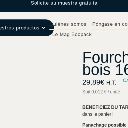
Solicite su muestra gratuita
Quiénes somos
Póngase en co
estros productos
Le Mag Ecopack
Fourch
bois 
Ca
29,89
€
H.T.
Soit 0,012 € / unité
BENEFICIEZ DU TA
dans le panier !
Panachage possible