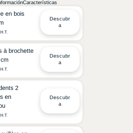
nformación
Características
re en bois
Descubr
m
a
H.T.
s à brochette
Descubr
 cm
a
H.T.
dents 2
es en
Descubr
a
ou
H.T.