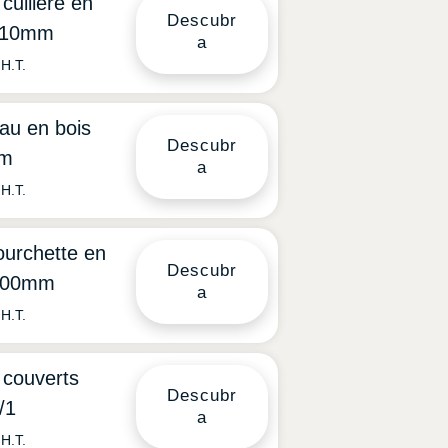
 cuillère en
Descubr
 110mm
a
H.T.
au en bois
Descubr
m
a
H.T.
ourchette en
Descubr
 100mm
a
H.T.
 couverts
Descubr
/1
a
H.T.