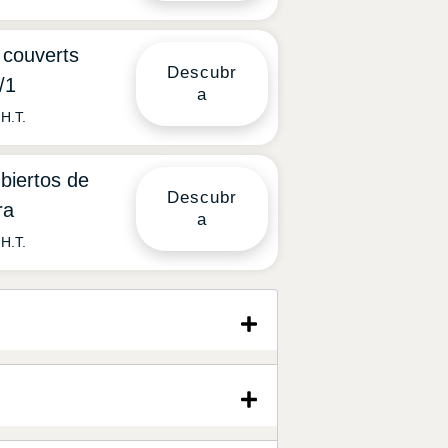
 couverts
Descubr
/1
a
H.T.
biertos de
Descubr
ra
a
H.T.