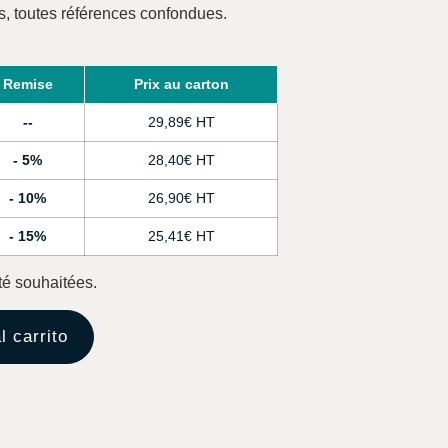
s, toutes références confondues.
Remise
Prix au carton
-
29,89
€
5%
28,40
€
10%
26,90
€
15%
25,41
€
té souhaitées.
l carrito