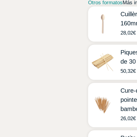
Otros formatos
Más i
Cuillè
160m
28,02
€
Pique
de 30
50,32
€
Cure-
point
bamb
26,02
€