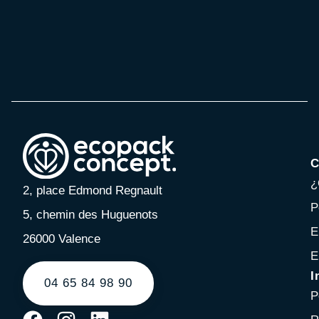
C
¿
2, place Edmond Regnault
P
5, chemin des Huguenots
E
26000 Valence
E
I
04 65 84 98 90
P