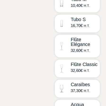
10,40
€
H.T.
Tubo S
16,70
€
H.T.
Flûte
Elégance
32,60
€
H.T.
Flûte Classic
32,60
€
H.T.
Caraïbes
37,30
€
H.T.
Acqua