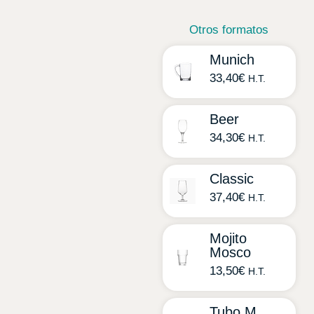
Otros formatos
Munich
33,40
€
H.T.
Beer
34,30
€
H.T.
Classic
37,40
€
H.T.
Mojito
Mosco
13,50
€
H.T.
Tubo M