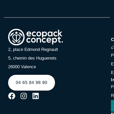
C
¿
2, place Edmond Regnault
P
5, chemin des Huguenots
E
26000 Valence
E
I
04 65 84 98 90
P
R