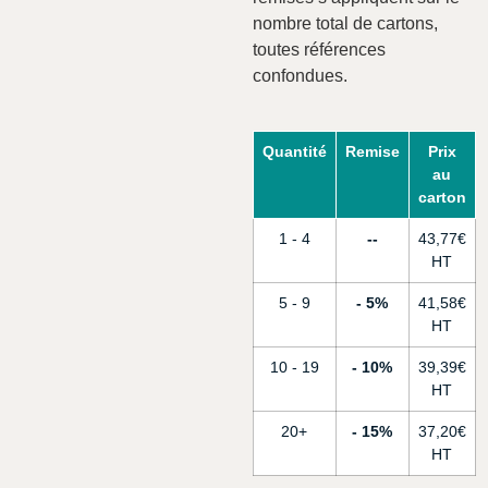
nombre total de cartons,
toutes références
confondues.
Quantité
Remise
Prix
au
carton
1 - 4
-
43,77
€
5 - 9
5%
41,58
€
10 - 19
10%
39,39
€
20+
15%
37,20
€