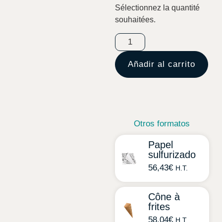
Sélectionnez la quantité
souhaitées.
Añadir al carrito
Otros formatos
Papel
sulfurizado
56,43
€
H.T.
Cône à
frites
58,04
€
H.T.