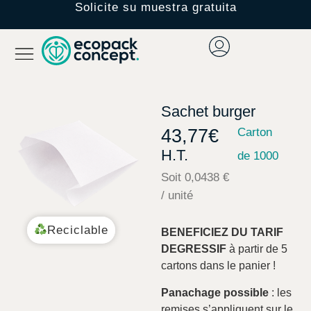
Solicite su muestra gratuita
Sachet burger
43,77
€
Carton
H.T.
de 1000
Soit 0,0438 €
/ unité
Reciclable
BENEFICIEZ DU TARIF
DEGRESSIF
à partir de 5
cartons dans le panier !
Panachage possible
: les
remises s’appliquent sur le