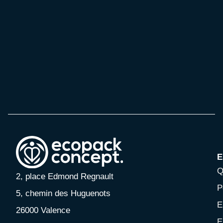
E
Q
2, place Edmond Regnault
P
5, chemin des Huguenots
E
26000 Valence
E