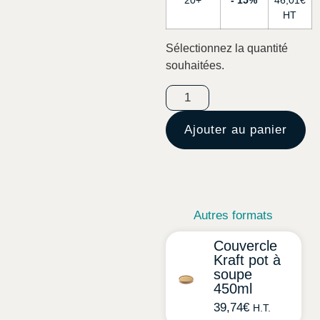
20+
15%
46,01
€
Sélectionnez la quantité
souhaitées.
Ajouter au panier
Autres formats
Couvercle
Kraft pot à
soupe
450ml
39,74
€
H.T.