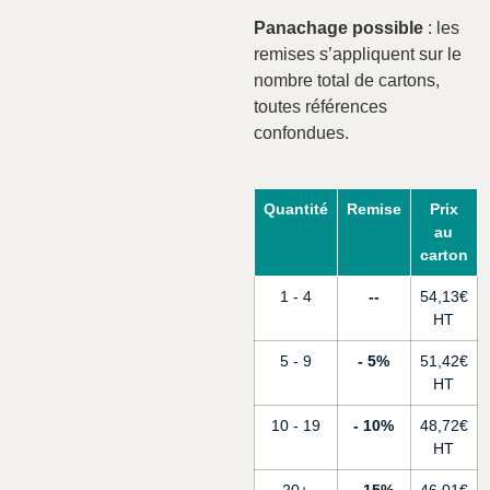
Panachage possible
: les
remises s’appliquent sur le
nombre total de cartons,
toutes références
confondues.
Quantité
Remise
Prix
au
carton
1 - 4
-
54,13
€
5 - 9
5%
51,42
€
10 - 19
10%
48,72
€