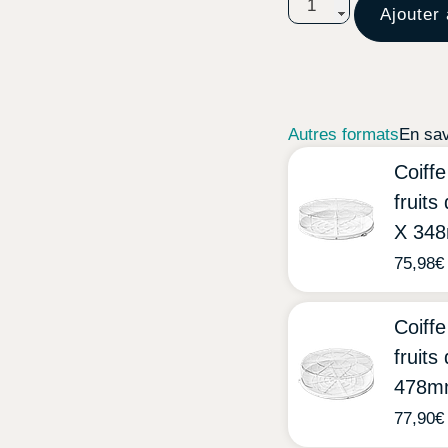
Ajouter 
Autres formats
En sav
Coiffe
fruits
X 34
75,98
€
Coiffe
fruit
478m
77,90
€