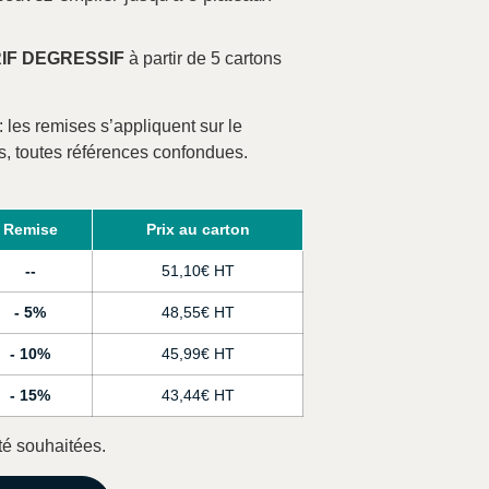
RIF DEGRESSIF
à partir de 5 cartons
: les remises s’appliquent sur le
s, toutes références confondues.
Remise
Prix au carton
-
51,10
€
5%
48,55
€
10%
45,99
€
15%
43,44
€
té souhaitées.