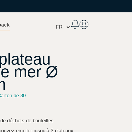
pack
FR
 plateau
 de mer Ø
m
arton de 30
 de déchets de bouteilles
ouvez empiler jusqu’à 3 plateaux