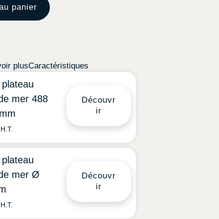
au panier
oir plus
Caractéristiques
 plateau
 de mer 488
Découvr
ir
8mm
H.T.
 plateau
s de mer Ø
Découvr
ir
m
H.T.