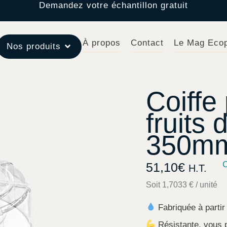
Demandez votre échantillon gratuit
À propos
Contact
Le Mag Eco
Nos produits
Coiffe
fruits
350m
C
51,10
€
H.T.
Soit 1,7033 € / unité
Fabriquée à partir
Résistante, vous p