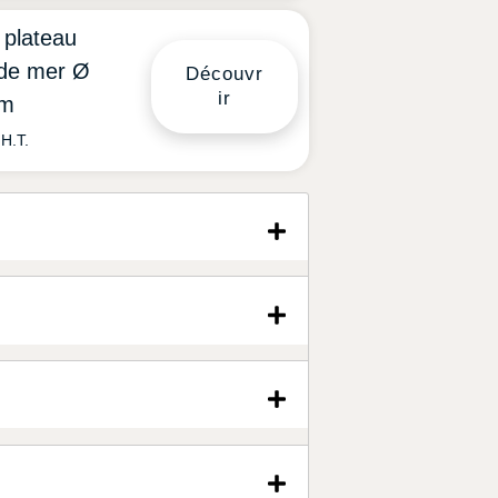
 plateau
s de mer Ø
Découvr
ir
m
H.T.