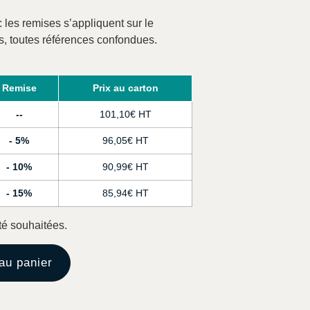
: les remises s’appliquent sur le
s, toutes références confondues.
Remise
Prix au carton
-
101,10
€
5%
96,05
€
10%
90,99
€
15%
85,94
€
té souhaitées.
au panier