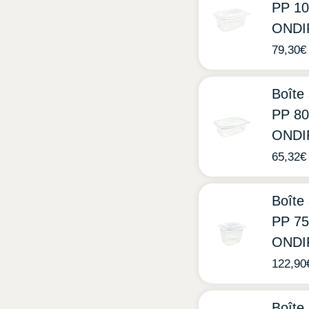
PP 1
ONDI
79,30
€
Boîte
PP 80
ONDI
65,32
€
Boîte
PP 75
ONDI
122,90
Boîte