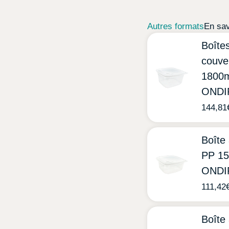
Autres formats
En sav
Boîte
couve
1800
ONDI
144,81
Boîte
PP 1
ONDI
111,42
Boîte