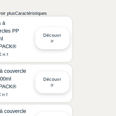
oir plus
Caractéristiques
s à
rcles PP
Découvr
ml
ir
PACK®
€
H.T.
 à couvercle
500ml
Découvr
ir
PACK®
€
H.T.
 à couvercle