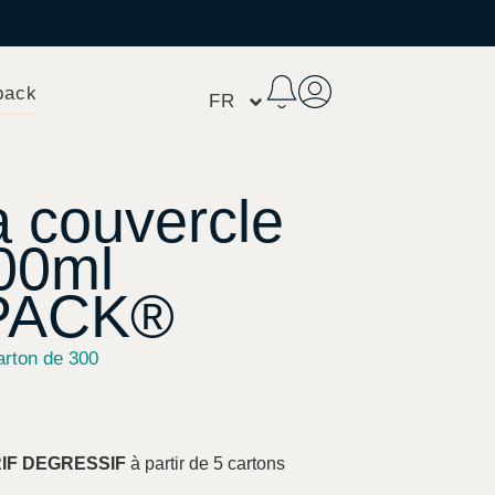
pack
FR
à couvercle
00ml
PACK®
arton de 300
RIF DEGRESSIF
à partir de 5 cartons