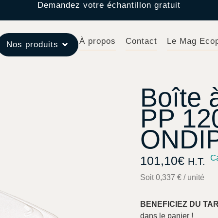
Demandez votre échantillon gratuit
À propos
Contact
Le Mag Eco
Nos produits
Boîte 
PP 12
ONDI
C
101,10
€
H.T.
Soit 0,337 € / unité
BENEFICIEZ DU TA
dans le panier !