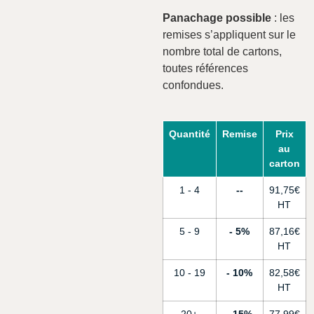
Panachage possible
: les
remises s’appliquent sur le
nombre total de cartons,
toutes références
confondues.
Quantité
Remise
Prix
au
carton
1 - 4
-
91,75
€
5 - 9
5%
87,16
€
10 - 19
10%
82,58
€