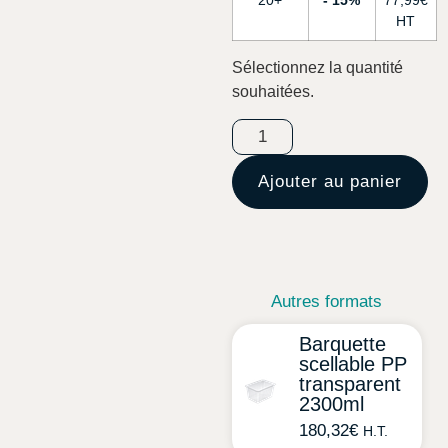
20+
15%
77,99
€
Sélectionnez la quantité
souhaitées.
Ajouter au panier
Autres formats
Barquette
scellable PP
transparent
2300ml
180,32
€
H.T.