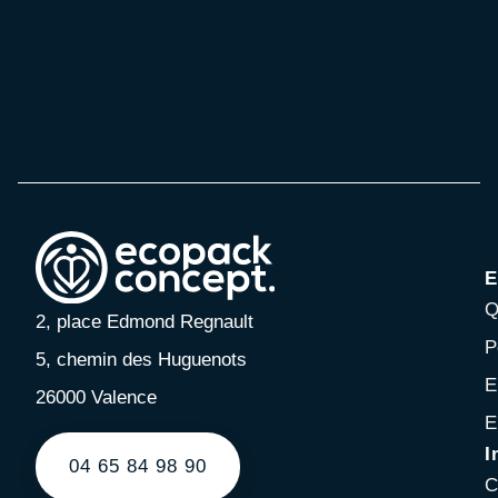
E
Q
2, place Edmond Regnault
P
5, chemin des Huguenots
E
26000 Valence
E
I
04 65 84 98 90
C