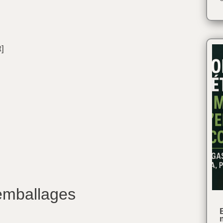
t]
emballages