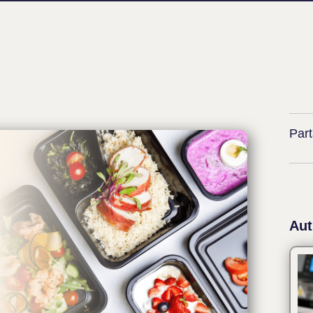
Part
Aut