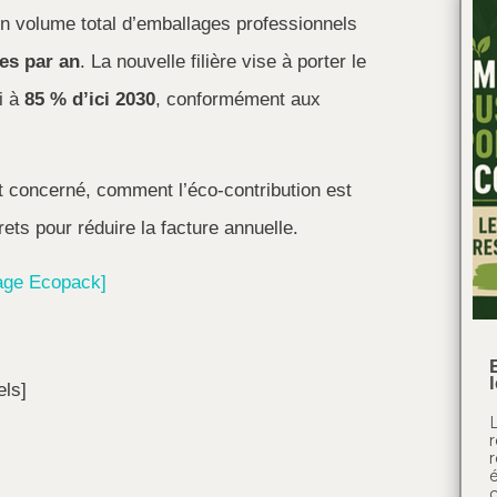
 volume total d’emballages professionnels
nes par an
. La nouvelle filière vise à porter le
i à
85 % d’ici 2030
, conformément aux
est concerné, comment l’éco-contribution est
ets pour réduire la facture annuelle.
lage Ecopack]
els]
r
é
c