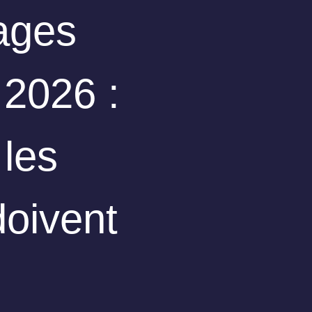
ages
 2026 :
 les
doivent