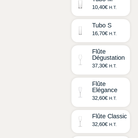
10,40
€
H.T.
Tubo S
16,70
€
H.T.
Flûte
Dégustation
37,30
€
H.T.
Flûte
Elégance
32,60
€
H.T.
Flûte Classic
32,60
€
H.T.