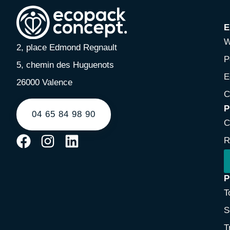
E
W
2, place Edmond Regnault
P
5, chemin des Huguenots
E
26000 Valence
C
P
04 65 84 98 90
C
R
P
T
S
T