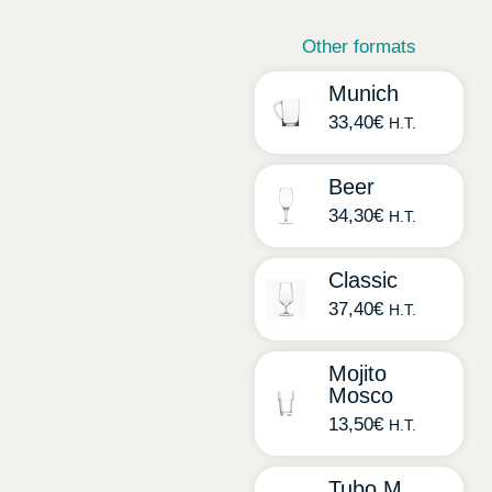
Other formats
Munich
33,40
€
H.T.
Beer
34,30
€
H.T.
Classic
37,40
€
H.T.
Mojito
Mosco
13,50
€
H.T.
Tubo M