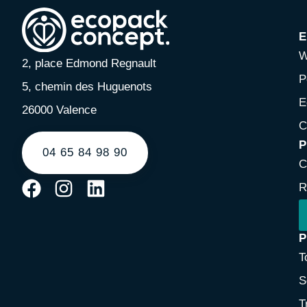
E
W
2, place Edmond Regnault
P
5, chemin des Huguenots
E
26000 Valence
C
P
04 65 84 98 90
C
R
P
T
S
T