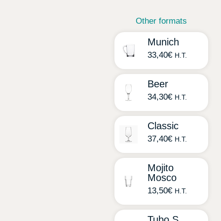
Other formats
Munich
33,40
€
H.T.
Beer
34,30
€
H.T.
Classic
37,40
€
H.T.
Mojito
Mosco
13,50
€
H.T.
Tubo S