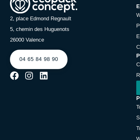
E
W
2, place Edmond Regnault
P
5, chemin des Huguenots
E
26000 Valence
C
P
04 65 84 98 90
C
R
P
T
S
T
W