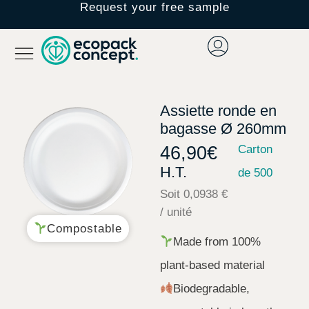
Request your free sample
Assiette ronde en
bagasse Ø 260mm
46,90
€
Carton
H.T.
de 500
Soit 0,0938 €
/ unité
Compostable
Made from 100%
plant-based material
Biodegradable,