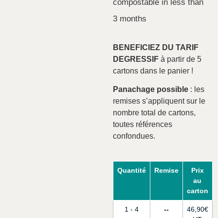
compostable in less than
3 months
BENEFICIEZ DU TARIF
DEGRESSIF
à partir de 5
cartons dans le panier !
Panachage possible
: les
remises s’appliquent sur le
nombre total de cartons,
toutes références
confondues.
Quantité
Remise
Prix
au
carton
1 - 4
-
46,90
€