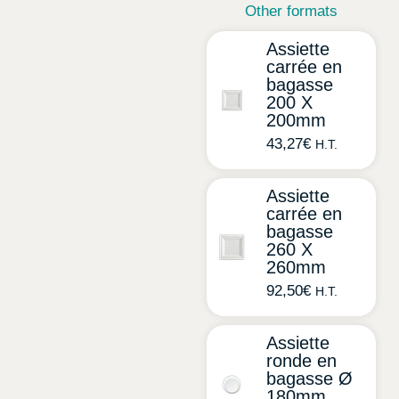
Other formats
Assiette
carrée en
bagasse
200 X
200mm
43,27
€
H.T.
Assiette
carrée en
bagasse
260 X
260mm
92,50
€
H.T.
Assiette
ronde en
bagasse Ø
180mm