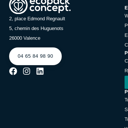
E
W
2, place Edmond Regnault
P
5, chemin des Huguenots
E
26000 Valence
C
P
04 65 84 98 90
C
R
P
T
S
T