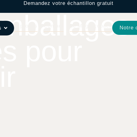
Demandez votre échantillon gratuit
mballages
À propos
Contact
Le Mag Ecopack
Notre 
s
s pour
ir