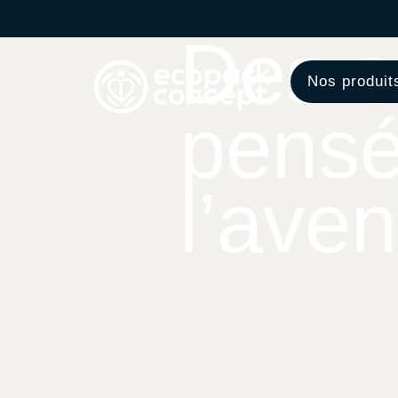
Des e
Nos produit
pensé
l’aven