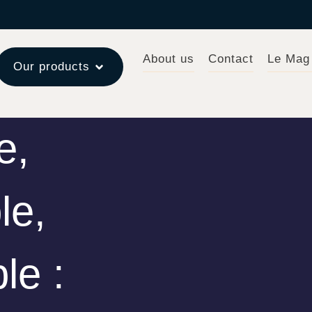
About us
Contact
Le Mag
Our products
e,
le,
le :