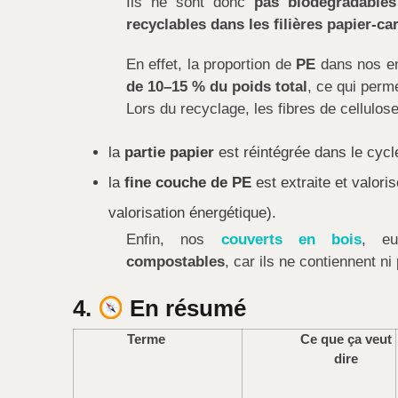
Ils ne sont donc
pas biodégradables
recyclables dans les filières papier-ca
En effet, la proportion de
PE
dans nos e
de 10–15 % du poids total
, ce qui perm
Lors du recyclage, les fibres de cellulo
la
partie papier
est réintégrée dans le cycl
la
fine couche de PE
est extraite et valor
valorisation énergétique).
Enfin, nos
couverts en bois
, e
compostables
, car ils ne contiennent ni 
4.
En résumé
Terme
Ce que ça veut
dire