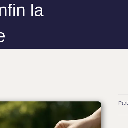
fin la
e
Part