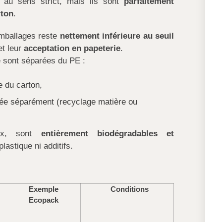
au sens strict, mais ils sont
parfaitement
rton
.
mballages reste
nettement inférieure au seuil
et leur
acceptation en papeterie
.
se sont séparées du PE :
e du carton,
isée séparément (recyclage matière ou
ux, sont
entièrement biodégradables et
plastique ni additifs.
Exemple
Conditions
Ecopack