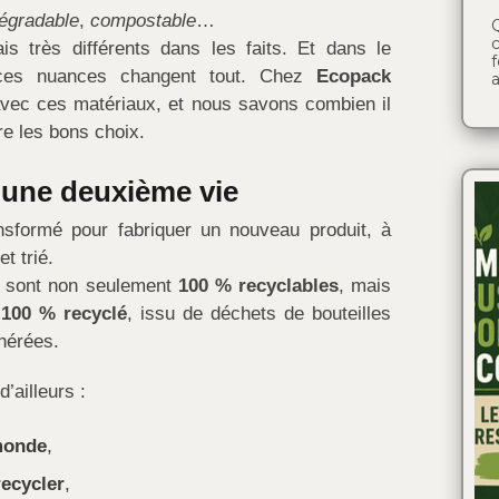
égradable
,
compostable
…
Q
c
is très différents dans les faits. Et dans le
, ces nuances changent tout. Chez
Ecopack
a
 avec ces matériaux, et nous savons combien il
re les bons choix.
a une deuxième vie
nsformé pour fabriquer un nouveau produit, à
t trié.
i sont non seulement
100 % recyclables
, mais
 100 % recyclé
, issu de déchets de bouteilles
nérées.
d’ailleurs :
 monde
,
recycler
,