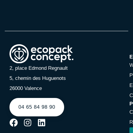
E
W
2, place Edmond Regnault
P
5, chemin des Huguenots
E
26000 Valence
C
P
04 65 84 98 90
C
R