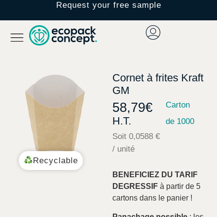
Request your free sample
Cornet à frites Kraft
GM
58,79
€
Carton
H.T.
de 1000
Soit 0,0588 €
/ unité
Recyclable
BENEFICIEZ DU TARIF
DEGRESSIF
à partir de 5
cartons dans le panier !
Panachage possible
: les