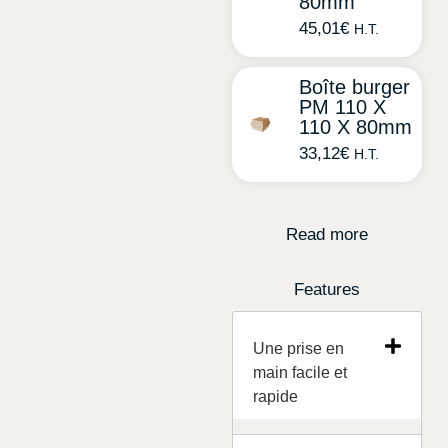
80mm
45,01
€
H.T.
Boîte burger
PM 110 X
110 X 80mm
33,12
€
H.T.
Read more
Features
Une prise en
main facile et
rapide