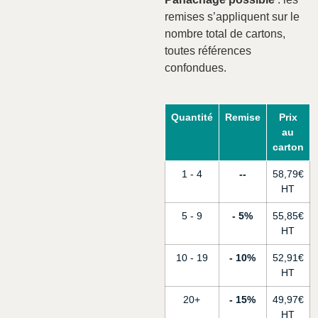
remises s’appliquent sur le
nombre total de cartons,
toutes références
confondues.
Quantité
Remise
Prix
au
carton
1 - 4
-
58,79
€
5 - 9
5%
55,85
€
10 - 19
10%
52,91
€
20+
15%
49,97
€