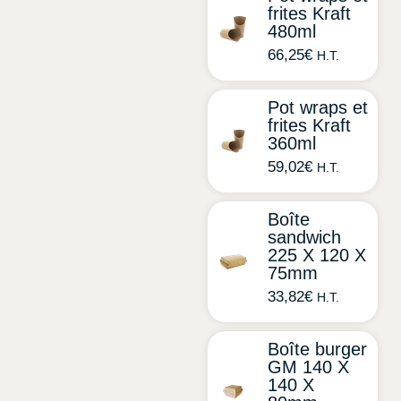
frites Kraft
480ml
66,25
€
H.T.
Pot wraps et
frites Kraft
360ml
59,02
€
H.T.
Boîte
sandwich
225 X 120 X
75mm
33,82
€
H.T.
Boîte burger
GM 140 X
140 X