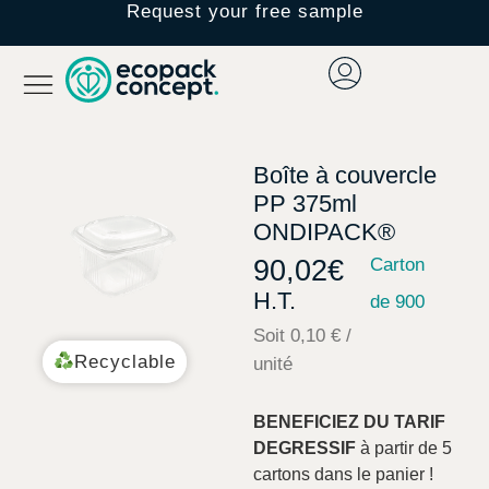
Request your free sample
Boîte à couvercle
PP 375ml
ONDIPACK®
90,02
€
Carton
H.T.
de 900
Soit 0,10 € /
Recyclable
unité
BENEFICIEZ DU TARIF
DEGRESSIF
à partir de 5
cartons dans le panier !