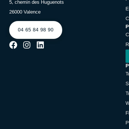
5, chemin des Huguenots
E
26000 Valence
C
P
04 65 84 98 90
C
R
P
T
S
T
W
F
P