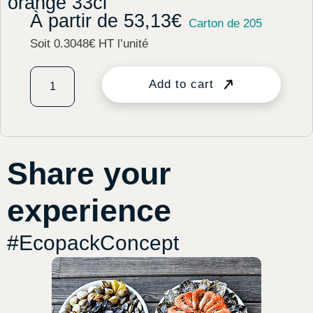
orange 33cl
À partir de
53,13
€
Carton de 205
Soit 0.3048€ HT l’unité
Add to cart
Share your
experience
#EcopackConcept