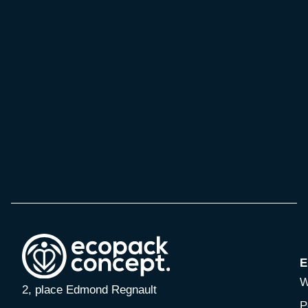
E
W
2, place Edmond Regnault
P