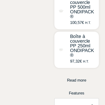
couvercle
PP 500ml
ONDIPACK
®
100,57
€
H.T.
Boîte à
couvercle
PP 250ml
ONDIPACK
®
97,32
€
H.T.
Read more
Features